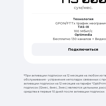
сум/мес.
Технология
GPON/FTTx трафик неограни
TAS-IX
100 Мбит/с
Optimedia
Бесплатно 130 каналов + Виде
Подключиться
*При активации подписки на 12 месяцев на любом из т
обслуживания - устранения неполадок связанных с пр
активации подписки на 12 месяцев на тарифе “OptiPrim
подписок (12мес., 6мес., 3мес.) являются цельными, ра
средства в первые 10 дней после активации подписки.