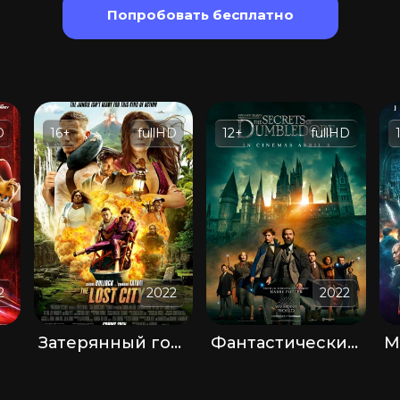
Попробовать бесплатно
D
16+
fullHD
12+
fullHD
2
2022
2022
Затерянный город
Фантастические твари 3: Тайны Дамблдора
М