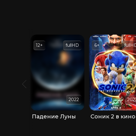
12+
fullHD
6+
fullH
2022
202
Падение Луны
Соник 2 в кино