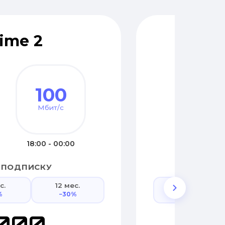
ime 2
O
100
Мбит/с
18:00 - 00:00
 ПОДПИСКУ
ПРИ
с.
12 мес.
3 мес.
%
−30%
−5%
 000