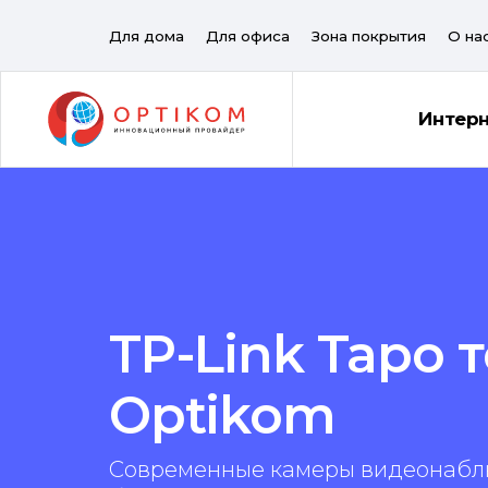
Для дома
Для офиса
Зона покрытия
О на
Интер
TP-Link Tapo 
Optikom
Современные камеры видеонабл