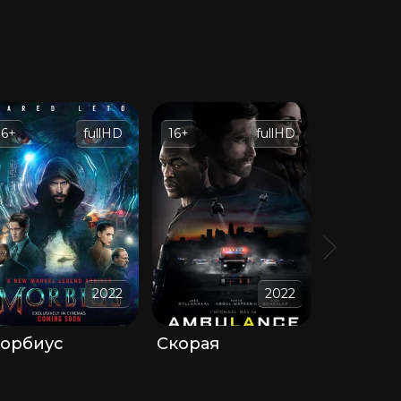
16+
fullHD
16+
fullHD
12+
2022
2022
орбиус
Скорая