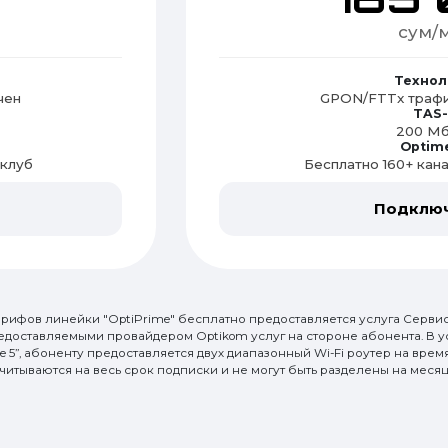
сум/м
Технол
чен
GPON/FTTx трафи
TAS-
200 Мб
Optim
оклуб
Бесплатно 160+ кан
Подклю
арифов линейки "OptiPrime" бесплатно предоставляется услуга Сервис
едоставляемыми провайдером Optikom услуг на стороне абонента. В ус
e 5”, абоненту предоставляется двух диапазонный Wi-Fi роутер на вре
ссчитываются на весь срок подписки и не могут быть разделены на месяц