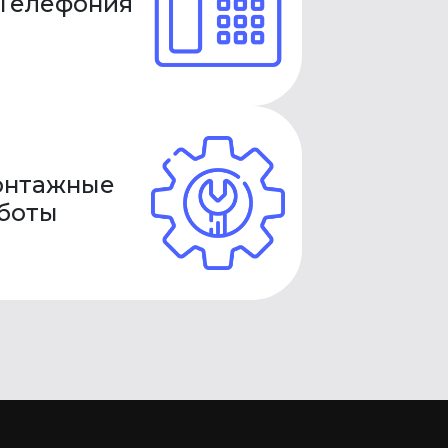
 Телефония
нтажные
боты