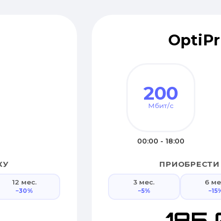
OptiPr
200
Мбит/с
00:00 - 18:00
КУ
ПРИОБРЕСТИ
12 мес.
3 мес.
6 ме
−30%
−5%
−15
0
185