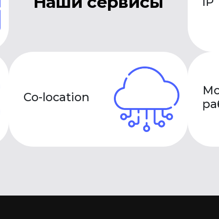
Наши сервисы
IP
Мо
Co-location
ра