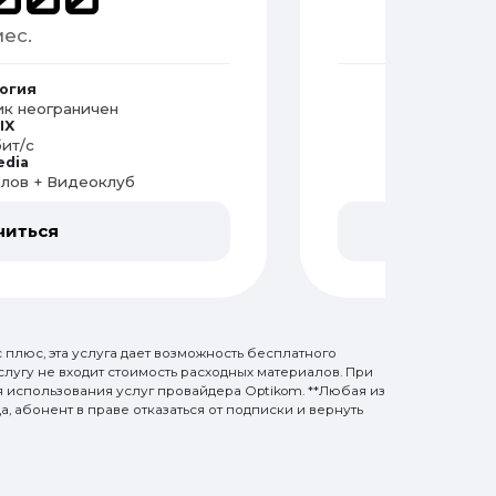
ес.
огия
к неограничен
GPON/
IX
ит/с
edia
алов + Видеоклуб
Бесплат
читься
 плюс, эта услуга дает возможность бесплатного
лугу не входит стоимость расходных материалов. При
мя использования услуг провайдера Optikom. **Любая из
а, абонент в праве отказаться от подписки и вернуть