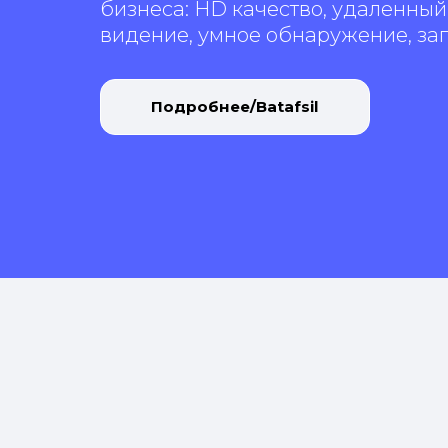
бизнеса: HD качество, удаленный
видение, умное обнаружение, зап
Подробнее/Batafsil